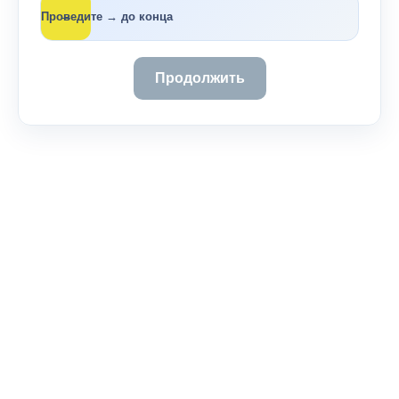
→
Проведите → до конца
Продолжить