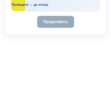
→
Проведите → до конца
Продолжить