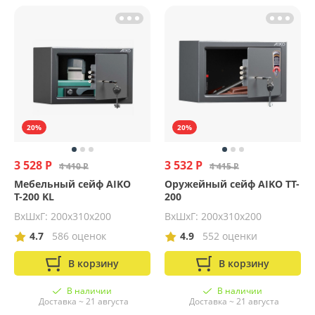
20%
20%
3 528 Р
3 532 Р
4 410 Р
4 415 Р
Мебельный сейф AIKO
Оружейный сейф AIKO TT-
Т-200 KL
200
ВхШхГ: 200х310х200
ВхШхГ: 200х310х200
4.7
586 оценок
4.9
552 оценки
В корзину
В корзину
В наличии
В наличии
Доставка ~ 21 августа
Доставка ~ 21 августа