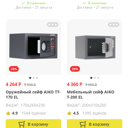
В наличии
В наличии
Доставка ~ 21 августа
Доставка ~ 21 августа
20%
20%
4 264 Р
4 360 Р
5 330 Р
5 450 Р
Оружейный сейф AIKO TT-
Мебельный сейф AIKO
170 EL
Т-200 EL
ВхШхГ: 170х260х230
ВхШхГ: 200х310х200
4.9
1544 оценки
4.5
1395 оценок
В корзину
В корзину