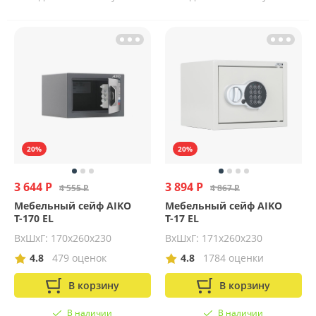
20%
20%
3 644 Р
3 894 Р
4 555 Р
4 867 Р
Мебельный сейф AIKO
Мебельный сейф AIKO
Т-170 EL
Т-17 EL
ВхШхГ: 170х260х230
ВхШхГ: 171х260х230
4.8
479 оценок
4.8
1784 оценки
В корзину
В корзину
В наличии
В наличии