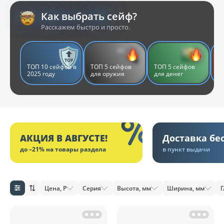
Как выбрать сейф?
Расскажем быстро и просто.
ТОП 10 сейфов в
ТОП 5 сейфов
ТОП 5 сейфов
Т
2025 году
для оружия
для денег
д
АКЦИЯ В АВГУСТЕ!
Доставка бе
до –21% на товары раздела
в пункт выдачи
Цена, Р
Серия
Высота, мм
Ширина, мм
Г