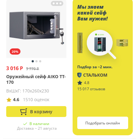
Мы знаем
какой сейф
Вам нужен!
20%
Подбор за ~2 мин.
3 016 Р
3 770 Р
СТАЛЬКОМ
Оружейный сейф AIKO TT-
170
4.8
15 017 отзывов
ВхШхГ: 170х260х230
4.6
1510 оценок
В корзину
Подобрать онлайн
В наличии
Доставка ~ 21 августа