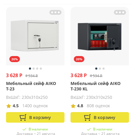
20%
20%
3 628 Р
3 628 Р
4 534 Р
4 534 Р
Мебельный сейф AIKO
Мебельный сейф AIKO
Т-23
Т-230 KL
ВхШхГ: 230х310х250
ВхШхГ: 230х310х250
4.5
1400 оценок
4.8
808 оценок
В корзину
В корзину
В наличии
В наличии
Доставка ~ 21 августа
Доставка ~ 21 августа