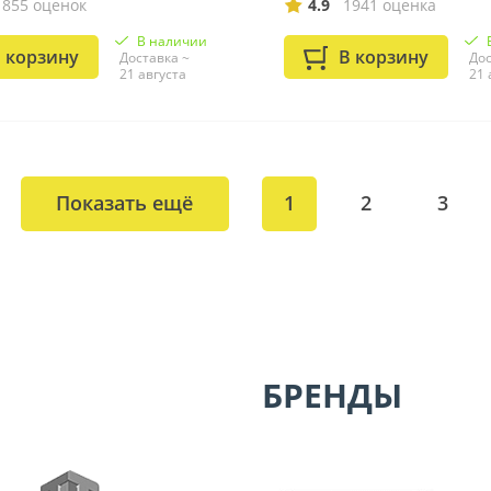
1855 оценок
4.9
1941 оценка
В наличии
 корзину
В корзину
Доставка ~
Дос
21 августа
21 
Показать ещё
1
2
3
БРЕНДЫ