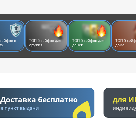
сейфов в
ТОП 5 сейфов для
ТОП 5 сейфов для
ТОП 5 сейф
ду
оружия
денег
дома
Доставка бесплатно
для И
в пункт выдачи
индивид