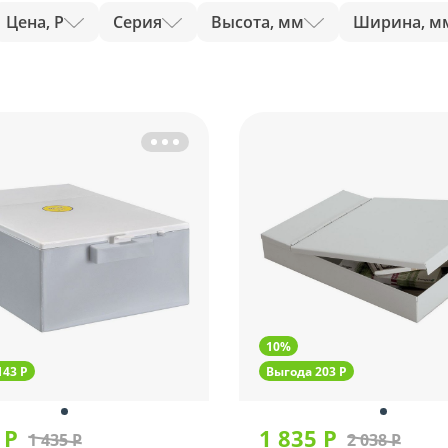
Цена, Р
Серия
Высота, мм
Ширина, м
10%
143 Р
Выгода 203 Р
 Р
1 835 Р
1 435 Р
2 038 Р