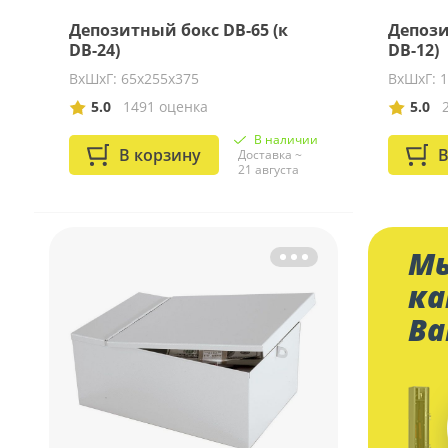
Депозитный бокс DB-65 (к
Депози
DB-24)
DB-12)
ВхШхГ: 65х255х375
ВхШхГ: 
5.0
1491 оценка
5.0
В наличии
В корзину
В
Доставка ~
21 августа
Мы
ка
Ва