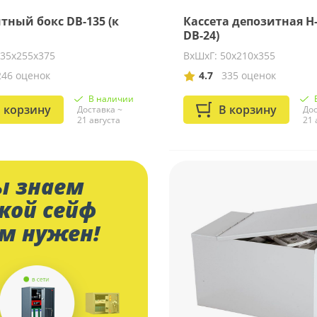
тный бокс DB-135 (к
Кассета депозитная Н-
DB-24)
135х255х375
ВхШхГ: 50х210х355
246 оценок
4.7
335 оценок
В наличии
 корзину
В корзину
Доставка ~
Дос
21 августа
21 
 знаем
кой сейф
м нужен!