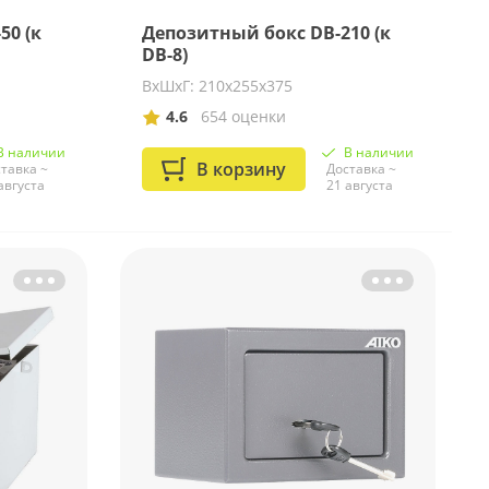
50 (к
Депозитный бокс DB-210 (к
DB-8)
ВхШхГ: 210х255х375
4.6
654 оценки
В наличии
В наличии
В корзину
тавка ~
Доставка ~
августа
21 августа