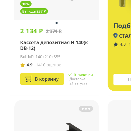
10%
Выгода 237 Р
Подб
2 134 Р
2 371 Р
СТА
Кассета депозитная Н-140(к
4.8
1
DB-12)
ВхШхГ: 140х210х355
4.9
1416 оценок
В наличии
В корзину
Доставка ~
П
21 августа