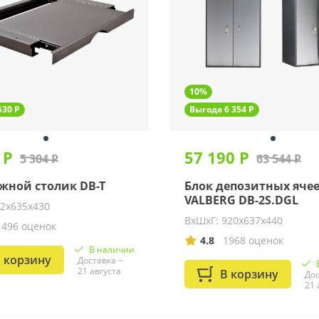
10%
530 Р
Выгода 6 354 Р
 Р
57 190 Р
5 304 Р
63 544 Р
ной столик DB-T
Блок депозитных яче
VALBERG DB-2S.DGL
52х635х430
ВхШхГ: 920х637х440
1496 оценок
4.8
1968 оценок
В наличии
 корзину
Доставка ~
21 августа
В корзину
Дос
21 