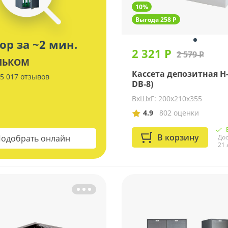
10%
Выгода 258 Р
ор за ~2 мин.
2 321 Р
2 579 Р
ЛЬКОМ
Кассета депозитная Н-
5 017 отзывов
DB-8)
ВхШхГ: 200х210х355
4.9
802 оценки
В корзину
одобрать онлайн
Дос
21 