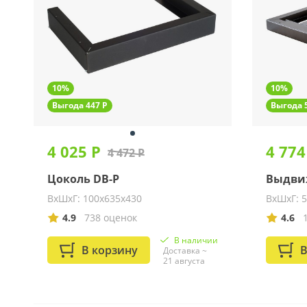
10%
10%
Выгода 447 Р
Выгода 
4 025 Р
4 774
4 472 Р
Цоколь DB-P
Выдвиж
ВхШхГ: 100х635х430
ВхШхГ: 
4.9
738 оценок
4.6
В наличии
В корзину
В
Доставка ~
21 августа