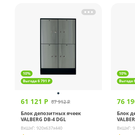
10%
10%
Выгода 6 791 Р
Выгода 8
61 121 Р
76 19
67 912 Р
Блок депозитных ячеек
Блок д
VALBERG DB-4 DGL
VALBER
ВхШхГ: 920х637х440
ВхШхГ: 