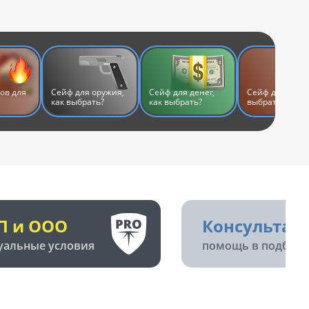
ов для
Сейф для оружия,
Сейф для денег,
Сейф для дома,
как выбрать?
как выбрать?
выбрать?
П и ООО
Консультац
уальные условия
помощь в подборе