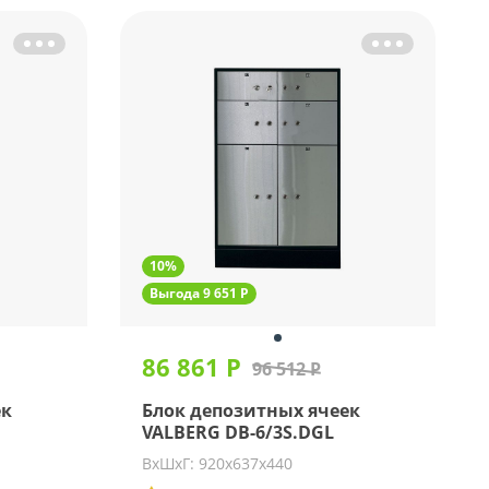
10%
Выгода 9 651 Р
86 861 Р
96 512 Р
ек
Блок депозитных ячеек
VALBERG DB-6/3S.DGL
ВхШхГ: 920х637х440