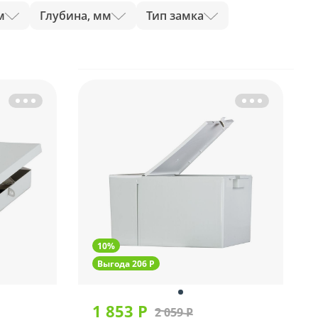
м
Глубина, мм
Тип замка
10%
Выгода 206 Р
1 853 Р
2 059 Р