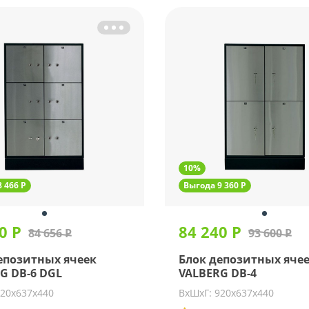
10%
 466 Р
Выгода 9 360 Р
0 Р
84 240 Р
84 656 Р
93 600 Р
епозитных ячеек
Блок депозитных яче
G DB-6 DGL
VALBERG DB-4
920х637х440
ВхШхГ: 920х637х440