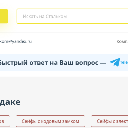
Комп
alkom@yandex.ru
Быстрый ответ на Ваш вопрос —
Tel
даке
ов
Сейфы с кодовым замком
Сейфы с элек