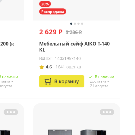
20%
Распродажа
2 629 Р
3 286 Р
200 (к
Мебельный сейф AIKO Т-140
KL
ВхШхГ: 140х195х140
4.6
1641 оценка
В наличии
В наличии
В корзину
тавка ~
Доставка ~
августа
21 августа