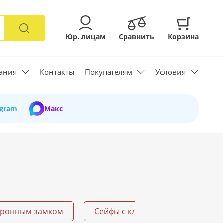
Юр. лицам
Сравнить
Корзина
ания
Контакты
Покупателям
Условия
egram
Макс
тронным замком
Сейфы с ключом
Огнесто