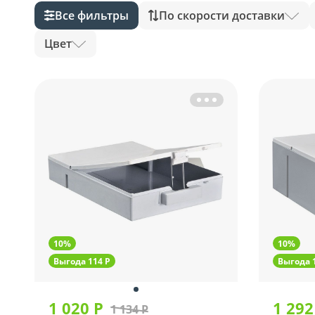
Все фильтры
По скорости доставки
Цвет
10%
10%
Выгода 114 Р
Выгода 
1 020 Р
1 292
1 134 Р