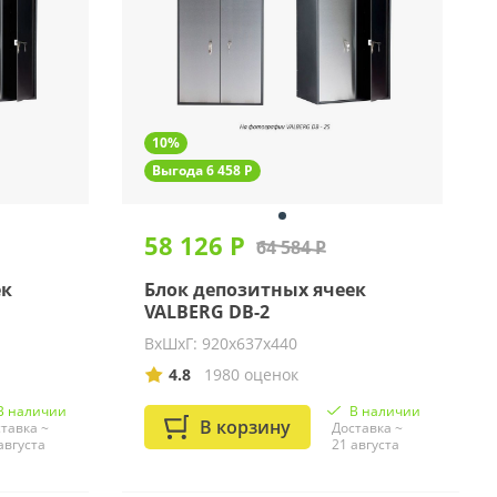
10%
Выгода 6 458 Р
58 126 Р
64 584 Р
ек
Блок депозитных ячеек
VALBERG DB-2
ВхШхГ: 920х637х440
4.8
1980 оценок
В наличии
В наличии
В корзину
тавка ~
Доставка ~
августа
21 августа