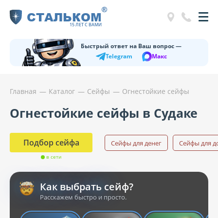
®
СТАЛЬКОМ
15 ЛЕТ С ВАМИ
Быстрый ответ на Ваш вопрос —
Telegram
Макс
Главная
Каталог
Сейфы
Огнестойкие сейфы
Огнестойкие сейфы в Судаке
Подбор сейфа
Сейфы для денег
Сейфы для д
в сети
Как выбрать сейф?
Расскажем быстро и просто.