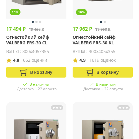
10%
10%
17 494 Р
17 962 Р
19 438 Р
19 958 Р
Огнестойкий сейф
Огнестойкий сейф
VALBERG FRS-30 CL
VALBERG FRS-30 KL
ВхШхГ: 300х405х355
ВхШхГ: 300х405х355
4.8
662 оценки
4.9
1619 оценок
В корзину
В корзину
В наличии
В наличии
Доставка ~ 22 августа
Доставка ~ 22 августа