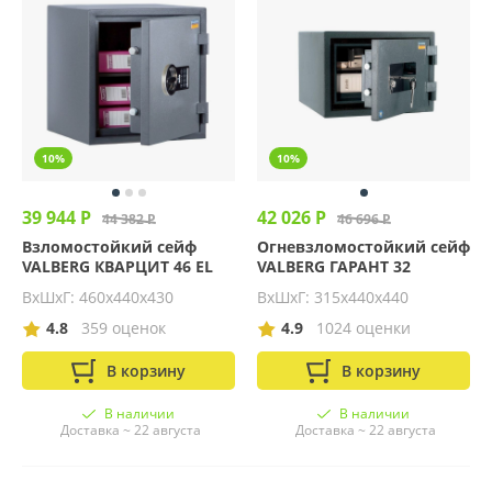
10%
10%
39 944 Р
42 026 Р
44 382 Р
46 696 Р
Взломостойкий сейф
Огневзломостойкий сейф
VALBERG КВАРЦИТ 46 EL
VALBERG ГАРАНТ 32
ВхШхГ: 460х440х430
ВхШхГ: 315х440х440
4.8
359 оценок
4.9
1024 оценки
В корзину
В корзину
В наличии
В наличии
Доставка ~ 22 августа
Доставка ~ 22 августа