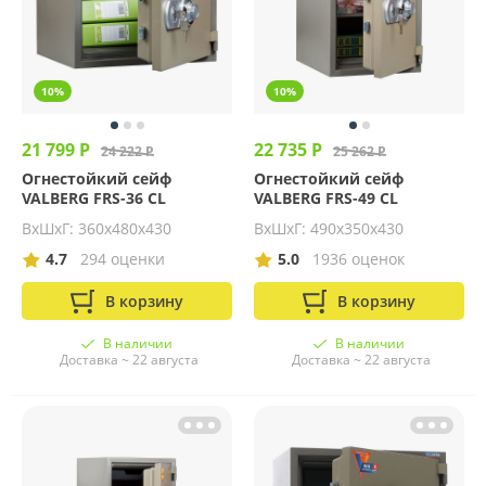
10%
10%
21 799 Р
22 735 Р
24 222 Р
25 262 Р
Огнестойкий сейф
Огнестойкий сейф
VALBERG FRS-36 CL
VALBERG FRS-49 CL
ВхШхГ: 360х480х430
ВхШхГ: 490х350х430
4.7
294 оценки
5.0
1936 оценок
В корзину
В корзину
В наличии
В наличии
Доставка ~ 22 августа
Доставка ~ 22 августа