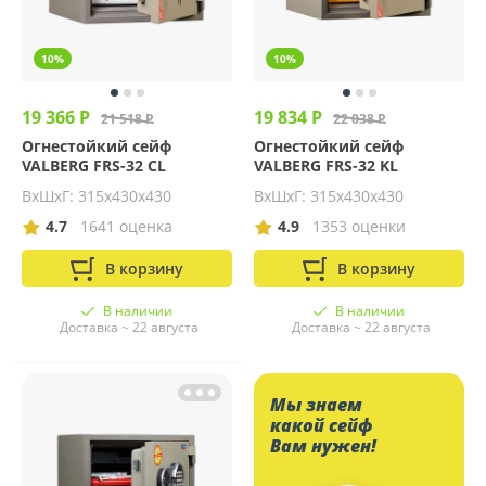
10%
10%
19 366 Р
19 834 Р
21 518 Р
22 038 Р
Огнестойкий сейф
Огнестойкий сейф
VALBERG FRS-32 CL
VALBERG FRS-32 KL
ВхШхГ: 315х430х430
ВхШхГ: 315х430х430
4.7
1641 оценка
4.9
1353 оценки
В корзину
В корзину
В наличии
В наличии
Доставка ~ 22 августа
Доставка ~ 22 августа
Мы знаем
какой сейф
Вам нужен!