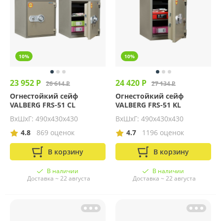
10%
10%
23 952 Р
24 420 Р
26 614 Р
27 134 Р
Огнестойкий сейф
Огнестойкий сейф
VALBERG FRS-51 CL
VALBERG FRS-51 KL
ВхШхГ: 490х430х430
ВхШхГ: 490х430х430
4.8
869 оценок
4.7
1196 оценок
В корзину
В корзину
В наличии
В наличии
Доставка ~ 22 августа
Доставка ~ 22 августа