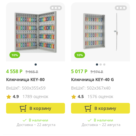
10%
10%
4 558 Р
5 017 Р
5 065 Р
5 574 Р
Ключница KEY-80
Ключница KEY-40 G
ВхШхГ: 500х355х59
ВхШхГ: 502х367х40
4.9
1789 оценок
4.5
1576 оценок
В корзину
В корзину
В наличии
В наличии
Доставка ~ 22 августа
Доставка ~ 22 августа