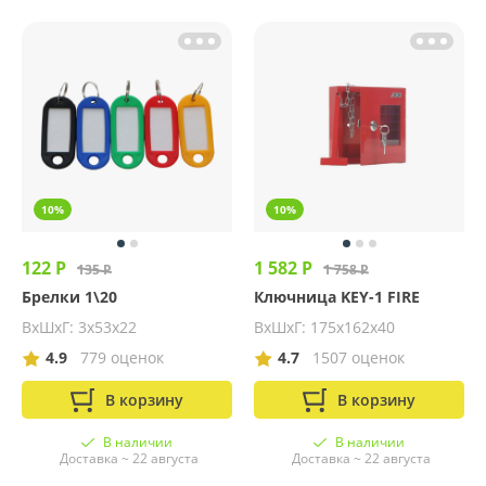
10%
10%
122 Р
1 582 Р
135 Р
1 758 Р
Брелки 1\20
Ключница KEY-1 FIRE
ВхШхГ: 3х53х22
ВхШхГ: 175х162х40
4.9
779 оценок
4.7
1507 оценок
В корзину
В корзину
В наличии
В наличии
Доставка ~ 22 августа
Доставка ~ 22 августа