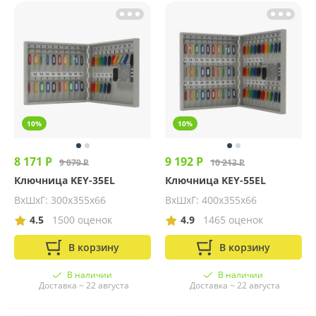
10%
10%
8 171 Р
9 192 Р
9 079 Р
10 213 Р
Ключница KEY-35EL
Ключница KEY-55EL
ВхШхГ: 300х355х66
ВхШхГ: 400х355х66
4.5
1500 оценок
4.9
1465 оценок
В корзину
В корзину
В наличии
В наличии
Доставка ~ 22 августа
Доставка ~ 22 августа