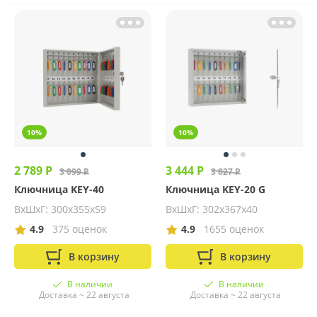
10%
10%
2 789 Р
3 444 Р
3 099 Р
3 827 Р
Ключница KEY-40
Ключница KEY-20 G
ВхШхГ: 300х355х59
ВхШхГ: 302х367х40
4.9
375 оценок
4.9
1655 оценок
В корзину
В корзину
В наличии
В наличии
Доставка ~ 22 августа
Доставка ~ 22 августа