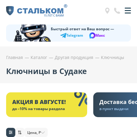
®
СТАЛЬКОМ
15 ЛЕТ С ВАМИ
Быстрый ответ на Ваш вопрос —
Telegram
Макс
Главная
Каталог
Другая продукция
Ключницы
Ключницы в Судаке
АКЦИЯ В АВГУСТЕ!
Доставка бе
до –10% на товары раздела
в пункт выдачи
Цена, Р