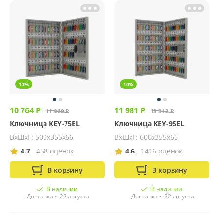
10%
10%
10 764 Р
11 981 Р
11 960 Р
13 312 Р
Ключница KEY-75EL
Ключница KEY-95EL
ВхШхГ: 500х355х66
ВхШхГ: 600х355х66
4.7
458 оценок
4.6
1416 оценок
В корзину
В корзину
В наличии
В наличии
Доставка ~ 22 августа
Доставка ~ 22 августа