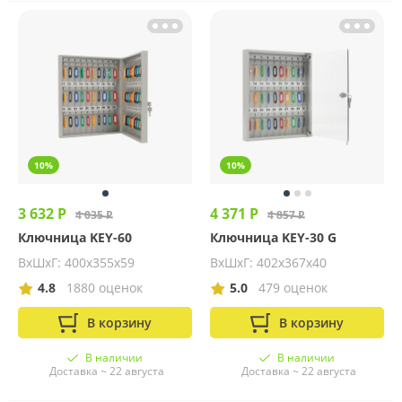
10%
10%
3 632 Р
4 371 Р
4 035 Р
4 857 Р
Ключница KEY-60
Ключница KEY-30 G
ВхШхГ: 400х355х59
ВхШхГ: 402х367х40
4.8
1880 оценок
5.0
479 оценок
В корзину
В корзину
В наличии
В наличии
Доставка ~ 22 августа
Доставка ~ 22 августа