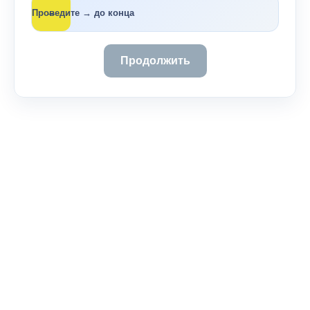
→
Проведите → до конца
Продолжить