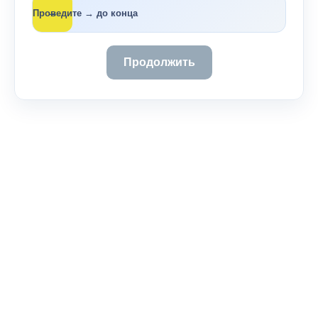
→
Проведите → до конца
Продолжить