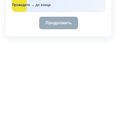
→
Проведите → до конца
Продолжить