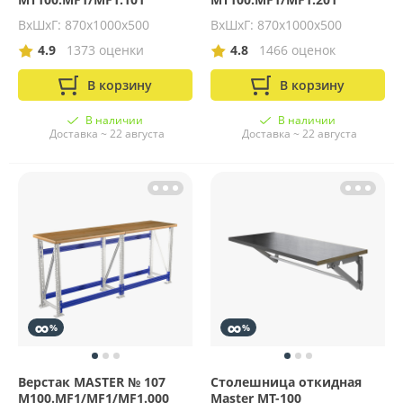
ВхШхГ: 870х1000х500
ВхШхГ: 870х1000х500
4.9
1373 оценки
4.8
1466 оценок
В корзину
В корзину
В наличии
В наличии
Доставка ~ 22 августа
Доставка ~ 22 августа
∞
∞
%
%
Верстак MASTER № 107
Столешница откидная
M100.MF1/MF1/MF1.000
Master MT-100