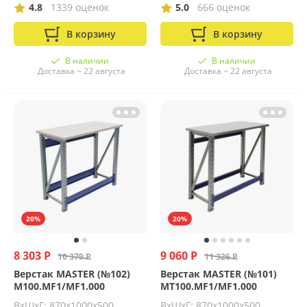
4.8
1339 оценок
5.0
666 оценок
В корзину
В корзину
В наличии
В наличии
Доставка ~ 22 августа
Доставка ~ 22 августа
20%
20%
8 303 Р
9 060 Р
10 379 Р
11 326 Р
Верстак MASTER (№102)
Верстак MASTER (№101)
M100.MF1/MF1.000
MT100.MF1/MF1.000
ВхШхГ: 870х1000х500
ВхШхГ: 870х1000х500