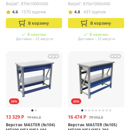
ВхШхГ: 870х1000х500
ВхШхГ: 870х1000х500
4.6
1570 оценок
4.8
437 оценок
В корзину
В корзину
В наличии
В наличии
Доставка ~ 22 августа
Доставка ~ 22 августа
20%
20%
13 329 Р
16 474 Р
16 661 Р
20 592 Р
Верстак MASTER (№104)
Верстак MASTER (№105)
MT100.MF1/MF1.101
MT100.MF1/MF1.201